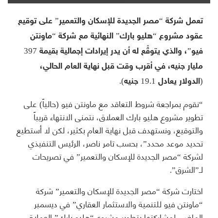
تعمل شركة “مصر الجديدة للإسكان والتعمير” على توقيع
عقود مشروع “هليو بارك” النهائية مع شركة “ماونتن
فيو”، والذي يتوقَّع له أن يدر إيرادات إجمالية بقيمة 397
مليار جنيه، في أقرب وقت قبل نهاية العام الحالي،
(الدولار يعادل 19.1 جنيه).
“نقوم بمراجعة شروط التعاقد مع ماونتن فيو (حالياً) على
تطوير مشروع هليو بارك العملاق، نتمنى الانتهاء قريباً
والتوقيع، ونستهدف قبل نهاية العام بكثير، لكن لا أستطيع
تحديد موعد محدد”، بحسب تامر ناصر، الرئيس التنفيذي
لشركة “مصر الجديدة للإسكان والتعمير” في تصريحات
لـ”الشرق”.
اختارت شركة “مصر الجديدة للإسكان والتعمير” شركة
“ماونتن فيو للتنمية والاستثمار العقاري” في ديسمبر
الماضي لمشاركتها بتطوير مشروع “هليو بارك” العملاق