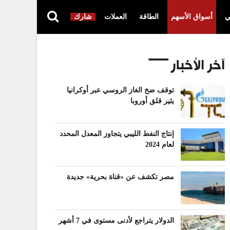
ي
أسواق الأسهم
الطاقة
العملات
شارك
آخر الأخبار
توقف ضخ الغاز الروسي عبر أوكرانيا
يثير قلق أوروبا
إنتاج النفط الليبي يتجاوز المعدل المحدد
لعام 2024
مصر تكشف عن «قناة بحرية» جديدة
الدولار يتراجع لأدنى مستوى في 7 أشهر