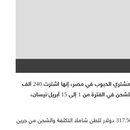
قالت الهيئة العامة للسلع التموينية، وهي مشتري الحبوب في مصر، إنها اشترت 240 ألف
طن من القمح الروسي في مناقصة دولية للشحن في الفترة من 1 إلى 15 أبريل/نيسان،
وأضافت الهيئة أن عملية الشراء تمت بسعر 317.50 دولار للطن شاملا التكلفة والشحن من جرين