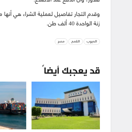
زنة الواحدة 40 ألف طن.
الحبوب
القمح
مصر
قد يعجبك أيضاً