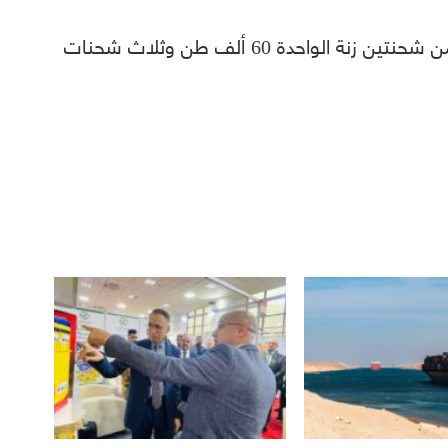
وقدم التجار تفاصيل لعملية الشراء هي أنها من شحنتين زنة الواحدة 60 ألف طن وثلاث شحنات