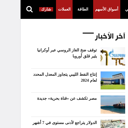
ي
أسواق الأسهم
الطاقة
العملات
شارك
آخر الأخبار
توقف ضخ الغاز الروسي عبر أوكرانيا
يثير قلق أوروبا
إنتاج النفط الليبي يتجاوز المعدل المحدد
لعام 2024
مصر تكشف عن «قناة بحرية» جديدة
الدولار يتراجع لأدنى مستوى في 7 أشهر