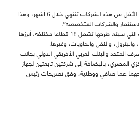
وتابع مدبولي “عملية الطرح بنسبة 25% على الأقل من هذه الشركات تنتهي خلال 6 أشهر، وهذا
ستثمار والشركات المتخصصة”.
وأوضح رئيس الحكومة المصرية، أن الشركات التي سيتم طرحها تشمل 18 قطاعا مختلفة، أبرزها
والبترول، والنقل والحاويات، وغيرها.
المتحد والبنك العربي الأفريقي الدولي بجانب
زي المصري، بالإضافة إلى شركتين تابعتين لجهاز
رحهما هما صافي ووطنية، وفق تصريحات رئيس