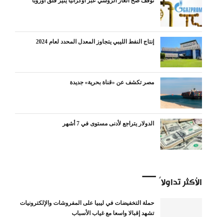
توقف ضخ الغاز الروسي عبر أوكرانيا يثير قلق أوروبا
إنتاج النفط الليبي يتجاوز المعدل المحدد لعام 2024
مصر تكشف عن «قناة بحرية» جديدة
الدولار يتراجع لأدنى مستوى في 7 أشهر
الأكثر تداولاً
حملة التخفيضات في ليبيا على المفروشات والإلكترونيات
تشهد إقبالا واسعا مع غياب الأسباب