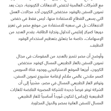
مع الشركات العالمية لخفض الانبعاثات الكربونية، حيث يعد
تموين السفن بالوقود منخفض الكربون أحد مجالات العمل
التي يسعى القطاع للاستفادة منها، ليس فقط في خفض
الانبعاثات بل في سعيه للاستفادة من موقع مصر في تعزيز
دورها كمركز إقليمي لتداول وتجارة الطاقة، يقدم العديد من
الإسهامات، خاصة ما يتعلق بتعظيم استخدام الوقود
النظيف.
وأوضح أن مصر تتميز بالعديد من المقومات في مجال
تموين السفن بالغاز الطبيعي المسال كوقود منخفض
الكربون، أبرزها الموقع الاستراتيجي ووجود قناة السويس
كممر ملاحي عالمي ملائم لإقامة مشروع تموين السفن،
وتوافر الغاز الطبيعي المسال في مصر، مشيراً إلى أن
الشركة توفر فرصاً جديدة للشركة المصرية القابضة للغازات
الطبيعية (إيجاس) لتكون مُورداً أساسياً للغاز الطبيعي
المسال للسفن العابرة بمصر والدول المجاورة.