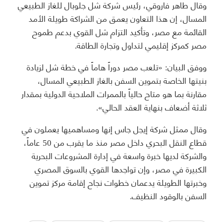
وقال طاهر فاروقي، رئيس شركة شل جلوبال للغاز الطبيعي
المسال، إن هذا التعاون يعمق من الشراكة طويلة الأمد
القائمة مع مصر، وتأكيد التزام شل القوي بدعم طموح
مصر كمركز إقليمي لتداول وتجارة الطاقة.
ووفق البيان: «تلعب مصر دوراً هاماً في خطة شل لزيادة
بنيتها الخاصة بتموين السفن بالغاز الطبيعي المسال،
مقارنة بما هو متاح حالياً بالممرات الملاحية الدولية بمقدار
ثلاثة أضعاف بنهاية العقد الحالي».
وقال ممثل شركة إيجل جاس إنها ومساهميها يعملون في
قطاع النقل البحري داخل مصر منذ ما يقرب من 50 عاماً،
والشركة لديها خبرة واسعة في إدارة المشروعات البحرية
الكبيرة في مصر، وإن تواجدها القوي بالسوق المصري
وخبرتها الطويلة يدعمان خطوات نجاح إقامة مركز تموين
السفن بالوقود النظيف.