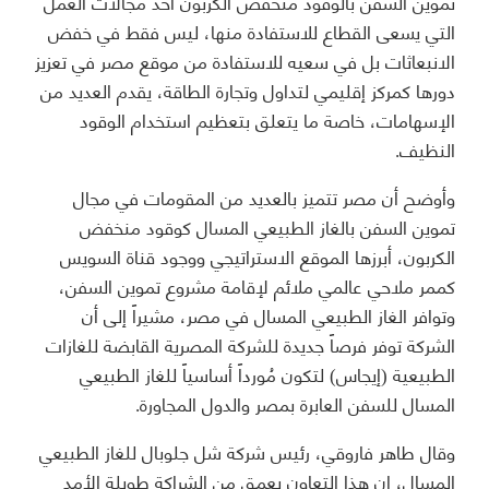
تموين السفن بالوقود منخفض الكربون أحد مجالات العمل
التي يسعى القطاع للاستفادة منها، ليس فقط في خفض
الانبعاثات بل في سعيه للاستفادة من موقع مصر في تعزيز
دورها كمركز إقليمي لتداول وتجارة الطاقة، يقدم العديد من
الإسهامات، خاصة ما يتعلق بتعظيم استخدام الوقود
النظيف.
وأوضح أن مصر تتميز بالعديد من المقومات في مجال
تموين السفن بالغاز الطبيعي المسال كوقود منخفض
الكربون، أبرزها الموقع الاستراتيجي ووجود قناة السويس
كممر ملاحي عالمي ملائم لإقامة مشروع تموين السفن،
وتوافر الغاز الطبيعي المسال في مصر، مشيراً إلى أن
الشركة توفر فرصاً جديدة للشركة المصرية القابضة للغازات
الطبيعية (إيجاس) لتكون مُورداً أساسياً للغاز الطبيعي
المسال للسفن العابرة بمصر والدول المجاورة.
وقال طاهر فاروقي، رئيس شركة شل جلوبال للغاز الطبيعي
المسال، إن هذا التعاون يعمق من الشراكة طويلة الأمد