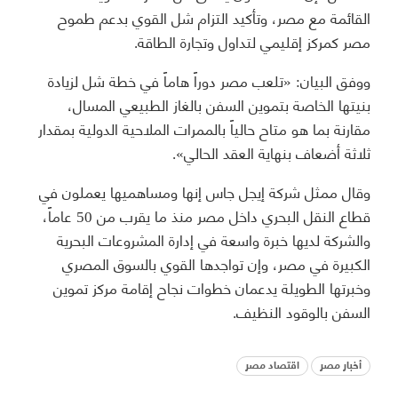
القائمة مع مصر، وتأكيد التزام شل القوي بدعم طموح
مصر كمركز إقليمي لتداول وتجارة الطاقة.
ووفق البيان: «تلعب مصر دوراً هاماً في خطة شل لزيادة
بنيتها الخاصة بتموين السفن بالغاز الطبيعي المسال،
مقارنة بما هو متاح حالياً بالممرات الملاحية الدولية بمقدار
ثلاثة أضعاف بنهاية العقد الحالي».
وقال ممثل شركة إيجل جاس إنها ومساهميها يعملون في
قطاع النقل البحري داخل مصر منذ ما يقرب من 50 عاماً،
والشركة لديها خبرة واسعة في إدارة المشروعات البحرية
الكبيرة في مصر، وإن تواجدها القوي بالسوق المصري
وخبرتها الطويلة يدعمان خطوات نجاح إقامة مركز تموين
السفن بالوقود النظيف.
أخبار مصر
اقتصاد مصر