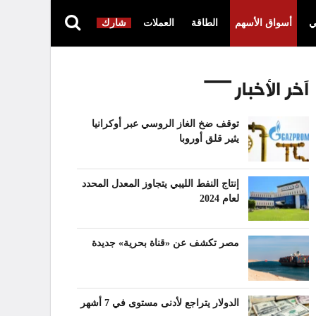
ي
أسواق الأسهم
الطاقة
العملات
شارك
آخر الأخبار
توقف ضخ الغاز الروسي عبر أوكرانيا
يثير قلق أوروبا
إنتاج النفط الليبي يتجاوز المعدل المحدد
لعام 2024
مصر تكشف عن «قناة بحرية» جديدة
الدولار يتراجع لأدنى مستوى في 7 أشهر