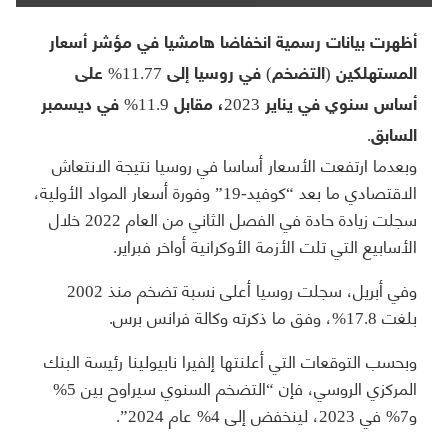
أظهرت بيانات رسمية انخفاضا هامشيا في مؤشر أسعار
المستهلكين (التضخم) في روسيا إلى 11.77% على
أساس سنوي في يناير 2023، مقابل 11.9% في ديسمبر
السابق.
وبعدما ارتفعت الأسعار أساسا في روسيا نتيجة الانتعاش
الاقتصادي ما بعد “كوفيد-19” وفورة أسعار المواد الأولية،
سجلت زيادة حادة في الفصل الثاني من العام 2022 خلال
الأسابيع التي تلت الأزمة الأوكرانية أواخر فبراير.
وفي أبريل، سجلت روسيا أعلى نسبة تضخم منذ 2002
بلغت 17.8%، وفق ما ذكرته وكالة فرانس برس.
وبحسب التوقعات التي أعلنتها إلفيرا نابيولينا رئيسة البنك
المركزي الروسي، فإن “التضخم السنوي سيراوح بين 5%
و7% في 2023، لينخفض إلى 4% عام 2024”.