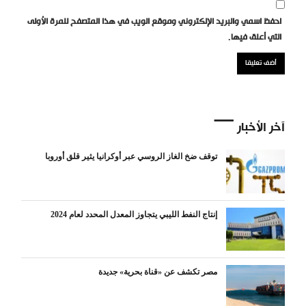
احفظ اسمي والبريد الإلكتروني وموقع الويب في هذا المتصفح للمرة الأولى
التي أعلق فيها.
آخر الأخبار
توقف ضخ الغاز الروسي عبر أوكرانيا يثير قلق أوروبا
إنتاج النفط الليبي يتجاوز المعدل المحدد لعام 2024
مصر تكشف عن «قناة بحرية» جديدة