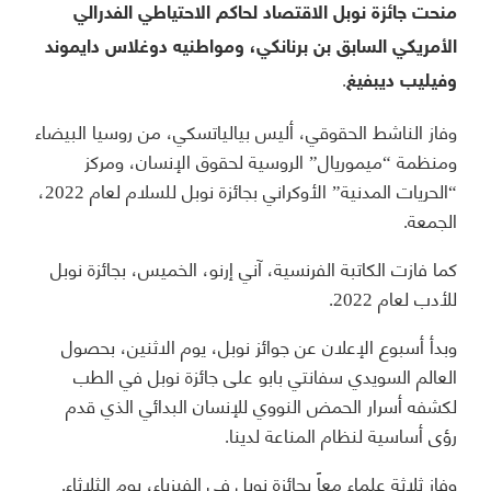
منحت جائزة نوبل الاقتصاد لحاكم الاحتياطي الفدرالي
الأمريكي السابق بن برنانكي، ومواطنيه دوغلاس دايموند
وفيليب ديبفيغ.
وفاز الناشط الحقوقي، أليس بيالياتسكي، من روسيا البيضاء
ومنظمة “ميموريال” الروسية لحقوق الإنسان، ومركز
“الحريات المدنية” الأوكراني بجائزة نوبل للسلام لعام 2022،
الجمعة.
كما فازت الكاتبة الفرنسية، آني إرنو، الخميس، بجائزة نوبل
للأدب لعام 2022.
وبدأ أسبوع الإعلان عن جوائز نوبل، يوم الاثنين، بحصول
العالم السويدي سفانتي بابو على جائزة نوبل في الطب
لكشفه أسرار الحمض النووي للإنسان البدائي الذي قدم
رؤى أساسية لنظام المناعة لدينا.
وفاز ثلاثة علماء معاً بجائزة نوبل في الفيزياء، يوم الثلاثاء.