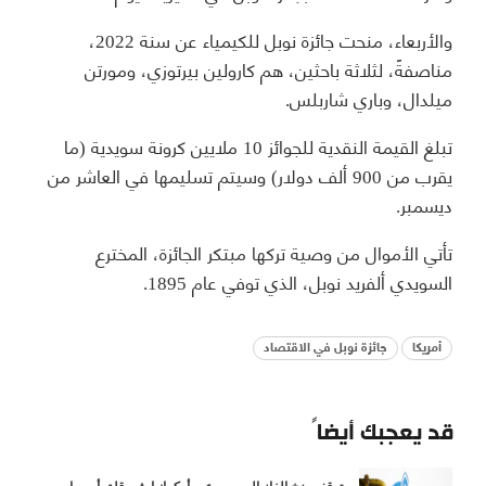
والأربعاء، منحت جائزة نوبل للكيمياء عن سنة 2022،
مناصفةً، لثلاثة باحثين، هم كارولين بيرتوزي، ومورتن
ميلدال، وباري شاربلس.
تبلغ القيمة النقدية للجوائز 10 ملايين كرونة سويدية (ما
يقرب من 900 ألف دولار) وسيتم تسليمها في العاشر من
ديسمبر.
تأتي الأموال من وصية تركها مبتكر الجائزة، المخترع
السويدي ألفريد نوبل، الذي توفي عام 1895.
أمريكا
جائزة نوبل في الاقتصاد
قد يعجبك أيضاً