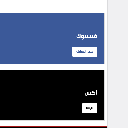
فيسبوك
سجل إعجابك
إكس
تابعنا