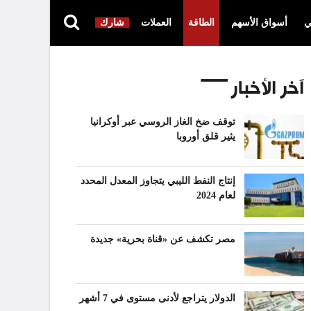
ي
أسواق الأسهم
الطاقة
العملات
شارك
آخر الأخبار
توقف ضخ الغاز الروسي عبر أوكرانيا
يثير قلق أوروبا
إنتاج النفط الليبي يتجاوز المعدل المحدد
لعام 2024
مصر تكشف عن «قناة بحرية» جديدة
الدولار يتراجع لأدنى مستوى في 7 أشهر