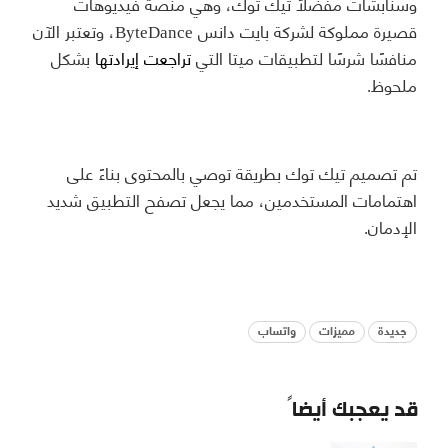
وسنابشات مفضلًا تيك توك، وهي منصة فيديوهات
قصيرة مملوكة لشركة بايت دانس ByteDance، وتعتبر الآن
منافسًا شرسًا لتطبيقات ميتا التي
تراجعت إيرادتها
بشكل
ملحوظ.
تم تصميم تيك توك بطريقة توصي بالمحتوى بناءً على
اهتمامات المستخدمين، مما يجعل تصفح التطبيق شديد
الإدمان.
جديدة
مميزات
واتساب
قد يعجبك أيضاً