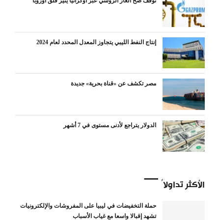
توقف ضخ الغاز الروسي عبر أوكرانيا يثير قلق أوروبا
إنتاج النفط الليبي يتجاوز المعدل المحدد لعام 2024
مصر تكشف عن «قناة بحرية» جديدة
الدولار يتراجع لأدنى مستوى في 7 أشهر
الأكثر تداولاً
حملة التخفيضات في ليبيا على المفروشات والإلكترونيات
تشهد إقبالا واسعا مع غياب الأسباب