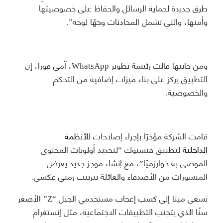
طرق جديدة لحماية الرسائل والحفاظ على خصوصيتها
وأمنها، والتي تشمل المحادثات وجهًا لوجه”.
ومن جانبها قالت رئيسة تطوير WhatsApp، آمي فورا، إن
التطبيق يركز على بناء ميزات إضافية من التحكم
والخصوصية.
قامت الشركة مؤخرًا بإجراء إصلاحات
للأنظمة
الداخلية
لتطبيق فيسبوك “لتحديد أولويات المحتوى
الموصى به خوارزميًا”، مع إنشاء موجز جديد يعرض
المنشورات من الأصدقاء والعائلة بترتيب زمني عكسي.
تسعى ميتا إلى كسب إعجاب مستخدمي الجيل “Z” الأصغر
سنًا الذي يتجنب التطبيقات الاجتماعية، مثل إنستغرام