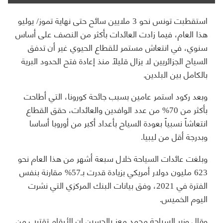
استقطبت تونس نحو 3 ملايين سائح حتى نهاية تموز/ يوليو
هذا العام، فيما زادت العائدات بأكثر من النصف على أساس
سنوي، في انتعاش مستمر للقطاع الحيوي غير أن تدفق
السياح الجزائريين لا يزال قليلاً منذ إعادة فتح الحدود البرية
بالكامل بين البلدين.
وبعد ركود استمر عامين بسبب جائحة كورونا، التي أطاحت
بأكثر من 70% من عدد الوافدين والعائدات، حقق القطاع
انتعاشاً نسبياً بعودة السياح بأعداد أكبر من أوروبا أساسا
وبدرجة أقل من ليبيا.
وبلغت عائدات السياحة خلال سبعة أشهر من هذا العام نحو
623 مليون دولار أمريكي بزيادة قدرت بـ57% مقارنة بنفس
الفترة في 2021، وفق بيانات البنك المركزي التي نشرت
اليوم الخميس.
وقال وزير السياحة محمد معز بالحسين إن الأرقام تقترب من