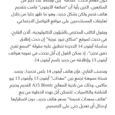
المتابعين، الذين رأوا أن “صانعة الآيفون” قامت بتقديم
هاتف قديم ولكن بشكل جديد، وهو ما ظهر جليا من خلال
تعليقات المستخدمين على مواقع التواصل الاجتماعي.
ويقول الكاتب المختص بالشؤون التكنولوجية، ألان القارح،
في حديث لموقع “سكاي نيوز عربية” إن حدث إطلاق
سلسلة آيفون 14 الجديدة تنطبق عليه مقولة “اسمع تفرح
دقق تحزن”، إذ يمكن القول إن آبل نجحت في تمويه هواتف
آيفون 13 وإطلاقه من جديد باسم آيفون 14.
وبحسب القارح، فإن هاتف آيفون 14 بلس تحديدا، يجسد
نسخة مموهة تجمع بين “معدات” آيفون 13 وآيفون 13 برو
ماكس، وذلك من ناحية المعالج A15 Bionic القديم وحجم
الشاشة والكاميرات، لتتمكن آبل بهذه الخطوة من بيع
“هاتف بمعدات قديمة” بسعر هاتف جديد، دون اضطرارها
لإدخال أي تعديل حتى على التصميم.