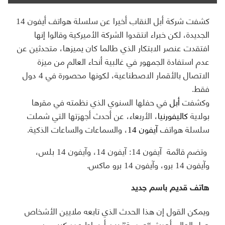
كشفت شركة أبل النقاب أخيرا عن سلسلة هواتف أيفون 14
الجديدة، لكن خبراء انتقدوا الشركة الأميركية وقالوا إنها
افتقدت عنصر الابتكار الذي طالما كان يميزها، متحدثين عن
عدم استفادة الجمهور في غالبية أنحاء العالم من ميزة
الاتصال بالأقمار الاصطناعية، لكونها محصورة في 4 دول
فقط.
وكشفت
أبل
في حفلها السنوي الذي نظمته في مقرها
بولاية
كاليفورنيا
، الأربعاء، عن أحدث أجهزتها التي شملت
سلسلة هواتف
آيفون 14
، والسماعات والساعات الذكية.
وتضم قائمة آيفون 14: آيفون 14، وآيفون 14 بلس،
وآيفون 14 برو، وآيفون 14 برو ماكس.
هاتف قديم باسم جديد
ويمكن القول إن هذا الحدث الذي تابعه ملايين الأشخاص
حول العالم أحدث “صدمة” بين أوساط عدد كبير من