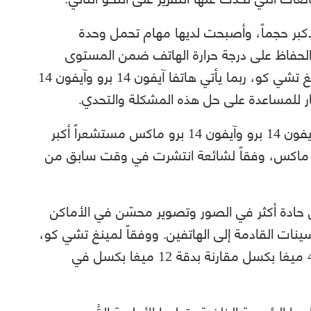
أكبر حجماً، وأصبحت لديها مهام تحمل وحدة
ن الحفاظ على درجة حرارة الهاتف ضمن المستوى
الطبيعي مثيراً للتحدي. ووفقاً لمحلل أبل مينغ تشي كو، ربما يأتي هاتفا آيفون 14 برو وآيفون 14
ر للمساعدة على حل هذه المشكلة والتحدي.
من المتوقع أن تحتوي الكاميرا الرئيسية في آيفون 14 برو وآيفون 14 برو ماكس مستشعراً أكبر
57%، مقارنة بمستشعر آيفون 13 برو ماكس، وفقاً لشائعة انتشرت في وقت سابق من
 حادة أكثر في الصور وتصوير محسّن في الأماكن
ينات القادمة إلى الهاتفين. ووفقاً لمينغ تشي كو،
ستكون دقة الكاميرا الرئيسية في الهاتفين 48 ميغا بكسل مقارنة بدقة 12 ميغا بكسل في
را الرئيسية الخلفية وتوليها الأولوية القُصوى،