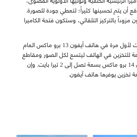
أمامية في آيفون 14 من المتوقع أن يتم تحسينها كثيراً؛ لتعطي جودة للصورة.
مزوداً بالتركيز التلقائي، وستكون فتحة الكاميرا
قدمت أبل سعة تخزين جديدة بحجم 1 تيرا بايت لأول مرة في هاتف آيفون 13 برو ماكس العام
للتخزين في الهاتف ليتسع لكل الصور ومقاطع
الفيديو والتطبيقات. وربما يصل هاتف آيفون 14 برو ماكس بسعة تصل إلى 2 تيرا بايت. وإن
 تخزين يوفرها هاتف آيفون.