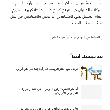
وأضاف تشنغ أن التذاكر المجانية، التي تم شراؤها لدعم
شركات الطيران في هونج كونج خلال جائحة كورونا ستوزع
العام المقبل على المسافرين الوافدين والمغادرين من قبل
هيئة المطار بالمدينة.
السياحة في الهونج كونج
هونج كونج
قد يعجبك أيضاً
توقف ضخ الغاز الروسي عبر أوكرانيا يثير قلق أوروبا
أسعار الذهب تتراجع 6 دولارات في انتظار قرارات
الفيدرالي الأميركي
الأردن يشتري 60 ألف طن من القمح في مناقصة