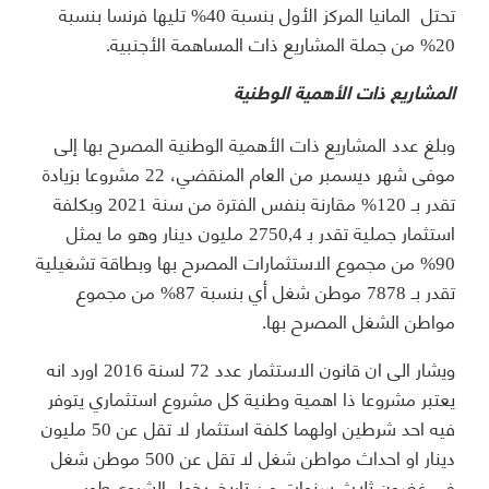
تحتل المانيا المركز الأول بنسبة 40% تليها فرنسا بنسبة
20% من جملة المشاريع ذات المساهمة الأجنبية.
المشاريع ذات الأهمية الوطنية
وبلغ عدد المشاريع ذات الأهمية الوطنية المصرح بها إلى
موفى شهر ديسمبر من العام المنقضي، 22 مشروعا بزيادة
تقدر بـ 120% مقارنة بنفس الفترة من سنة 2021 وبكلفة
استثمار جملية تقدر ﺑ 2750,4 مليون دينار وهو ما يمثل
90% من مجموع الاستثمارات المصرح بها وبطاقة تشغيلية
تقدر بـ 7878 موطن شغل أي بنسبة 87% من مجموع
مواطن الشغل المصرح بها.
ويشار الى ان قانون الاستثمار عدد 72 لسنة 2016 اورد انه
يعتبر مشروعا ذا اهمية وطنية كل مشروع استثماري يتوفر
فيه احد شرطين اولهما كلفة استثمار لا تقل عن 50 مليون
دينار او احداث مواطن شغل لا تقل عن 500 موطن شغل
في غضون ثلاث سنوات من تاريخ دخول الشروع طور