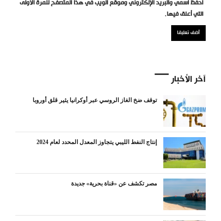
احفظ اسمي والبريد الإلكتروني وموقع الويب في هذا المتصفح للمرة الأولى
التي أعلق فيها.
آخر الأخبار
توقف ضخ الغاز الروسي عبر أوكرانيا يثير قلق أوروبا
إنتاج النفط الليبي يتجاوز المعدل المحدد لعام 2024
مصر تكشف عن «قناة بحرية» جديدة