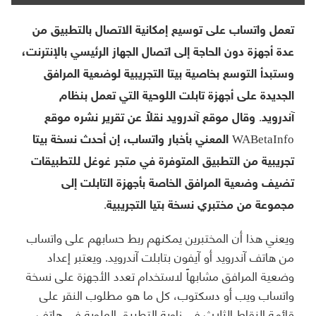
تعمل واتساب على توسيع إمكانية الاتصال بالتطبيق من
عدة أجهزة دون الحاجة إلى اتصال الجهاز الرئيسي بالإنترنت،
وستبدأ التوسع بخاصية بيتا التجريبية لوضعية المرافق
الجديدة على أجهزة تابلت اللوحية التي تعمل بنظام
آندرويد. وقال موقع آندرويد نقلاً عن تقرير نشره موقع
WABetaInfo المعني بأخبار واتساب، إن أحدث نسخة بيتا
تجريبية من التطبيق المتوفرة في متجر غوغل للتطبيقات
تضيف وضعية المرافق الخاصة بأجهزة التابلت إلى
مجموعة من مختبري نسخة بتيا التجريبية.
ويعني هذا أن المختبرين يمكنهم ربط حسابهم على واتساب
من هاتف آندرويد أو آيفون بتابلت آندرويد. ويعتبر إعداد
وضعية المرافق مشابهاً لاستخدام تعدد الأجهزة على نسخة
واتساب ويب أو دسكتوب، كل ما هو مطلوب النقر على
قائمة النقاط الثلاث في زاوية التطبيق العلوية في هاتف