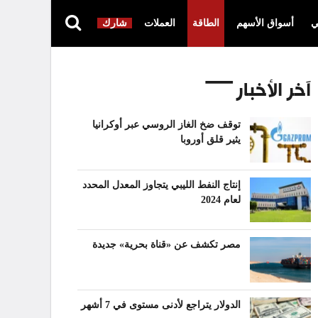
ي
أسواق الأسهم
الطاقة
العملات
شارك
آخر الأخبار
توقف ضخ الغاز الروسي عبر أوكرانيا
يثير قلق أوروبا
إنتاج النفط الليبي يتجاوز المعدل المحدد
لعام 2024
مصر تكشف عن «قناة بحرية» جديدة
الدولار يتراجع لأدنى مستوى في 7 أشهر