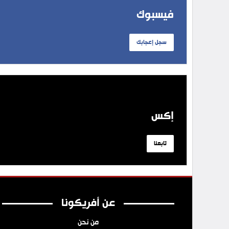
فيسبوك
سجل إعجابك
إكس
تابعنا
عن أفريكونا
من نحن