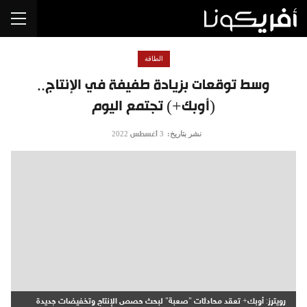
الطاقة
وسط توقعات بزيادة طفيفة في الإنتاج..
(أوبك+) تجتمع اليوم
نشر بتاريخ:
3 أغسطس 2022
رويترز: أوبك+ تعقد محادثات "صعبة" لبحث حصص الإنتاج وتخفيضات جديدة