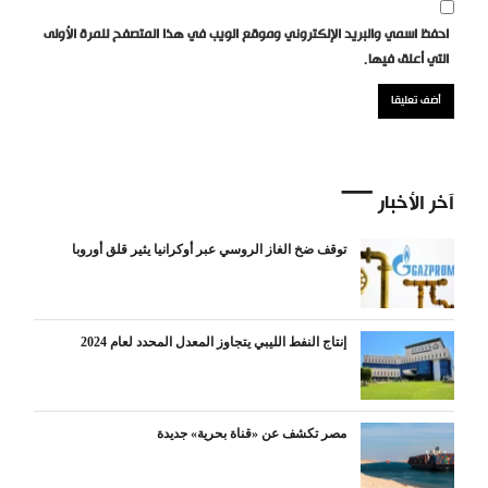
احفظ اسمي والبريد الإلكتروني وموقع الويب في هذا المتصفح للمرة الأولى
التي أعلق فيها.
آخر الأخبار
توقف ضخ الغاز الروسي عبر أوكرانيا يثير قلق أوروبا
إنتاج النفط الليبي يتجاوز المعدل المحدد لعام 2024
مصر تكشف عن «قناة بحرية» جديدة