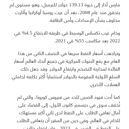
مارس آذار إلى ذروة 139.13 دولار للبرميل، وهو مستوى لم
يتحقق منذ عام 2008، بعد أن غزت روسيا أوكرانيا وأثارت
مخاوف بشأن الإمدادات وأمن الطاقة.
وخام غرب تكساس الوسيط في طريقه للارتفاع 4.5% في
2022 بعد مكاسب 55% في 2021.
وتراجعت أسعار النفط سريعا في النصف الثاني من هذا
العام مع رفع البنوك المركزية في جميع أنحاء العالم أسعار
الفائدة لمحاربة التضخم وارتفاع الدولار. وقد جعل ذلك
السلع الأولية المقومة بالدولار استثماراً أكثر تكلفة لحاملي
العملات الأخرى.
كما أدت قيود الصين للحد من فيروس كورونا، والتي لم
تُخفف سوى في ديسمبر كانون الأول، إلى القضاء على
آمال تعافي الطلب على النفط لدى ثاني أكبر مستهلك
للخام في العالم. وفي حين من المقرر أن يتعافى الطلب
على النفط في الصين في 2023 ، فإن ارتفاع حالات