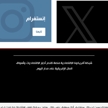
إنستغرام
تابعنا
شبكة أفريكونا الاقتصادية منصة تقدم أخبار الاقتصاديات وأسواق
المال الإفريقية على مدار اليوم.
جميع الحقوق محفوظة © 2026 شبكة أفريكونا
اط لتحسين تجربتك. سنفترض أنك موافق على ذلك ، ولكن يمكنك إلغاء الاشتراك إذا كنت ترغ