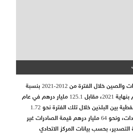
نمت التجارة الخارجية غير النفطية بين الإمارات والصين خلال الفترة من 2012-2021 بنسبة
78.5%، لتلامس ما قيمته 223.5 مليار درهم بنهاية 2021، مقابل 125.1 مليار درهم في عام
2012، وتجاوز إجمالي التجارة الخارجية غير النفطية بين البلدَين خلال تلك الفترة نحو 1.72
تريليون درهم، منها 1.53 تريليون درهم واردات، ونحو 64 مليار درهم قيمة الصادرات غير
م قيمة إعادة التصدير، بحسب بيانات المركز الاتحادي