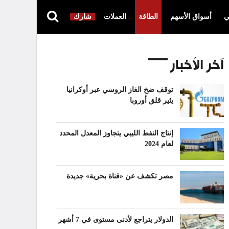
ي
أسواق الأسهم
الطاقة
العملات
شارك
آخر الأخبار
توقف ضخ الغاز الروسي عبر أوكرانيا
يثير قلق أوروبا
إنتاج النفط الليبي يتجاوز المعدل المحدد
لعام 2024
مصر تكشف عن «قناة بحرية» جديدة
الدولار يتراجع لأدنى مستوى في 7 أشهر