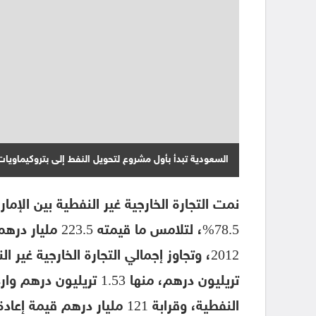
السعودية تبدأ بأول مشروع لتحويل النفط إلى بتروكيماويات
النفطية، وقرابة 121 مليار دره