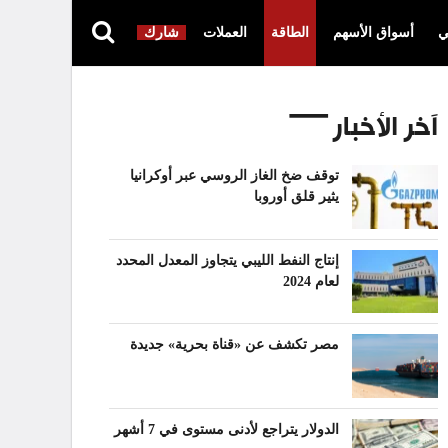
ي
أسواق الأسهم
الطاقة
العملات
شارك
آخر الأخبار
توقف ضخ الغاز الروسي عبر أوكرانيا
يثير قلق أوروبا
إنتاج النفط الليبي يتجاوز المعدل المحدد
لعام 2024
مصر تكشف عن «قناة بحرية» جديدة
الدولار يتراجع لأدنى مستوى في 7 أشهر