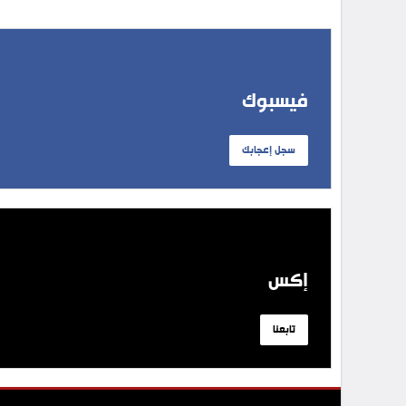
فيسبوك
سجل إعجابك
إكس
تابعنا