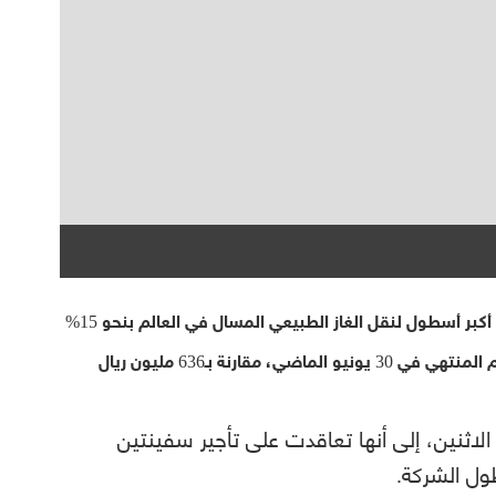
ارتفع صافي ربح شركة «ناقلات» القطرية، التي تمتلك أكبر أسطول لنقل الغاز الطبيعي المسال في العالم بنحو 15%
إلى 730 مليون ريال قطري خلال النصف الأول من العام المنتهي في 30 يونيو الماضي، مقارنة بـ636 مليون ريال
لاثنين، إلى أنها تعاقدت على تأجير سفينتين
ول الشركة.