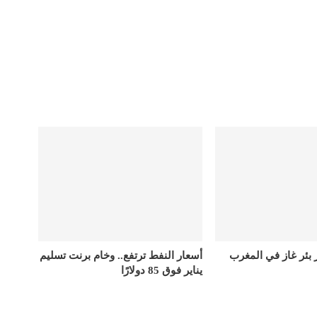
ر بئر غاز في المغرب
أسعار النفط ترتفع.. وخام برنت تسليم
يناير فوق 85 دولارًا