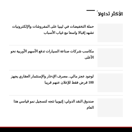
الأكثر تداولاً
حملة التخفيضات في ليبيا على المفروشات والإلكترونيات
تشهد إقبالا واسعا مع غياب الأسباب
مكاسب شركات صناعة السيارات تدفع الأسهم الأوربية نحو
الأعلى
لوجود عجز مالي.. مصرف الإدخار والإستثمار العقاري يجهز
100 قرض فقط للإعلان عنهم قريبا
صندوق النقد الدولي: إثيوبيا تتجه لتسجيل نمو قياسي هذا
العام