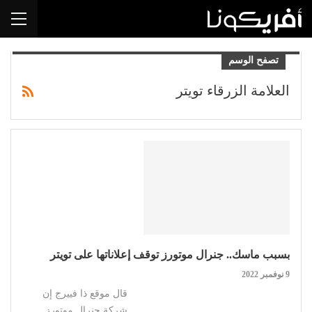
تصفح الوسم
العلامة الزرقاء تويتر
بسبب ماسك.. جنرال موتورز توقف إعلاناتها على تويتر
9 نوفمبر 2022
قال موقع ذا فييرج إن
شركة جنرال موتورز