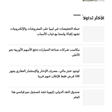
الأكثر تداولاً
حملة التخفيضات في ليبيا على المفروشات والإلكترونيات
تشهد إقبالا واسعا مع غياب الأسباب
مكاسب شركات صناعة السيارات تدفع الأسهم الأوربية نحو
الأعلى
لوجود عجز مالي.. مصرف الإدخار والإستثمار العقاري يجهز
100 قرض فقط للإعلان عنهم قريبا
صندوق النقد الدولي: إثيوبيا تتجه لتسجيل نمو قياسي هذا
العام