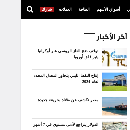
ي
أسواق الأسهم
الطاقة
العملات
شارك
آخر الأخبار
توقف ضخ الغاز الروسي عبر أوكرانيا
يثير قلق أوروبا
إنتاج النفط الليبي يتجاوز المعدل المحدد
لعام 2024
مصر تكشف عن «قناة بحرية» جديدة
الدولار يتراجع لأدنى مستوى في 7 أشهر