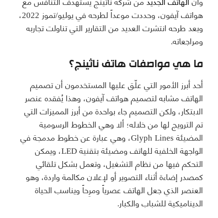
وأن
الهاتف الجديد
من شركة ناثينج يستهدف التنافس مع
هواتف آيفون، وحددت موعداً لطرحه في يوليو/تموز 2022،
وبعد طرحه انتشرت العديد من التقارير التي تناولت تجاربه
ومراجعاته.
ما هي مواصفات هاتف ناثينج؟
أحد أبرز الأمور التي علّق عليها المستخدمون أن تصميم
الهاتف مشابه لتصميم هواتف آيفون، وهذا يُفقده عنصر
الابتكار، ولكن التصميم جاء بواحدة من أبرز المميزات التي
تم الترويج لها من خلاله؛ ألا وهي الخطوط الرسومية
المضيئة Glyph Lines، وهي عبارة عن خطوط مدمجة في
الواجهة الخلفية للهاتف ومضيئة بتقنية LED، ويمكن
التحكم فيها من نظام التشغيل، وتعمل بشكل تلقائي
كمصدر إضاءة أثناء التصوير أو لإعلان مكالمة واردة، وهو
العنصر الذي جعل الهاتف عصرياً ومرِحاً ويناسب الحياة
الديناميكية للشباب والكبار.