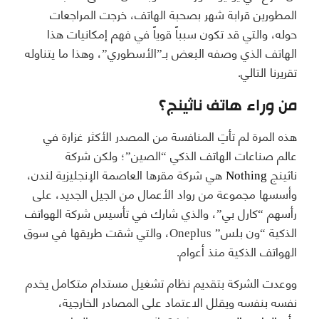
المطورين قرابة شهر بصحبة الهاتف، خرجت المراجعات
حوله، والتي قد تكون سبباً قوياً في فهم إمكانيات هذا
الهاتف الذي وصفه البعض بـ”الأسطوري”، وهذا ما يتناوله
تقريرنا التالي.
من وراء هاتف ناثينج؟
هذه المرة لم تأتِ المنافسة من المصدر الأكثر غزارة في
عالم صناعات الهاتف الذكي “الصين”؛ ولكن شركة
ناثينج
Nothing
هي شركة مقرها العاصمة الإنجليزية لندن،
وأسسها مجموعة من رواد الأعمال من الجيل الجديد، على
رأسهم “كارل بي”، والذي شارك في تأسيس شركة الهواتف
الذكية “ون بلس” Oneplus، والتي شقت طريقها في سوق
الهواتف الذكية منذ أعوام.
ووعدت الشركة بتقديم نظام تشغيل مستدام متكامل يخدم
نفسه بنفسه ويقلل الاعتماد على المصادر الخارجية،