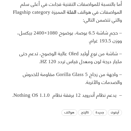
أما بالنسبة للمواصفات التقنية فجاءت في أعلى سلم
المواصفات في هواتف
الفئة
المميزة Flagship category
والتي تتضمن التالي:
– حجم شاشة 6.5 بوصة، بوضوح 1080×2400 بيكسل،
ووزن 193.5 غرام.
– شاشة من نوع أوليد Oled عالية الوضوح، تدعم حتى
مليار درجة لون ومعدل قياس تردد 120 HZ.
– واجهة من زجاج Gorilla Glass 5 مقاومة للخدوش
والصدمات والأتربة.
– يدعم نظام أندرويد 12 برفقة نظام Nothing OS 1.1.0.
آيفون
جديدة
ناثينج
هواتف