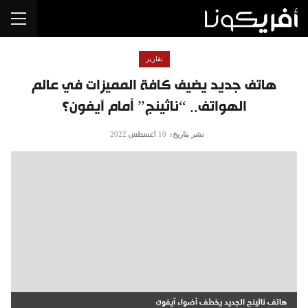
تقارير
هاتف جديد يضيف كافة المميزات في عالم
الهواتف.. “ناثينج” أمام آيفون؟
نشر بتاريخ:
10 أغسطس 2022
هاتف ناثينج الجديد يخطف أضواء آيفون