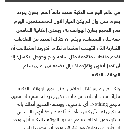
في عالم الهواتف الذكية ستجد دائماً اسم آيفون يتردد
بقوة، حتى وإن لم يكن الخيار الأول للمستخدمين، اليوم
صار الجميع يقارن الهواتف به، وبمدى إمكانية التنافس
معه على المبيعات، ورغم أن هناك العديد من العلامات
التجارية التي انتهجت استخدام نظام أندرويد استطاعت أن
تقدم منتجات متقدمة مثل سامسونج وجوجل بيكسل؛ إلا
أن تميز آيفون وتفرّده لا يزال يضعه في أعلى سلم
الهواتف الذكية.
ولكن في مارس/آذار الماضي اهتز سوق الهواتف الذكية
قليلاً عقب الإعلان عن هاتف ذكي جديد له اسم رنان مميز،
ناثينج Nothing، أي لا شيء، ووصفه الجميع آنذاك بأنه
سيكون له شأن كبير، وأقر صُنّاعه صراحة أنهم بالأساس
يستهدفون المنافسة مع عملاق
الهواتف الذكية
أبل، وبعد
أن طُرح في يوليو/تموز 2022، وبعد أن أمضى أغلب