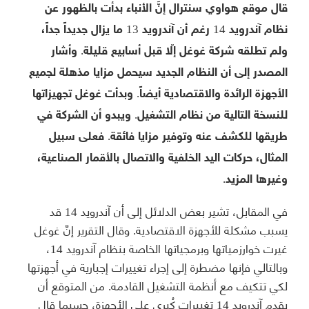
قال موقع هواوي سنترال إنَّ الأنباء بدأت بالظهور عن
نظام آندرويد 14 رغم أن آندرويد 13 ما يزال جديداً جداً،
ولم تطلقه شركة غوغل إلّا قبل أسابيع قليلة. وأشار
المصدر إلى أن النظام الجديد سيحمل مزايا مذهلة لجميع
الأجهزة الرائدة والاقتصادية أيضاً. وبدأت غوغل تجهيزاتها
للنسخة التالية من نظام التشغيل. ويبدو أن الشركة في
طريقها للكشف عنه وتوفير مزايا فائقة. فعلى سبيل
المثال، حركات اليد الخلفية والاتصال بالأقمار الصناعية،
وغيرها المزيد.
في المقابل، تشير بعض الدلائل إلى أن آندرويد 14 قد
يسبب مشكلة للأجهزة الاقتصادية. وقال التقرير إنَّ غوغل
غيرت خوارزمياتها وبرمجياتها الخاصة بنظام آندرويد 14،
وبالتالي فإنها مضطرة إلى إجراء تغييرات إجبارية في أجهزتها
لكي تتكيف مع أنظمة التشغيل القادمة. من المتوقع أن
يقدم آندرويد 14 تغييرات كُبرى على الأجهزة، حسبما قال